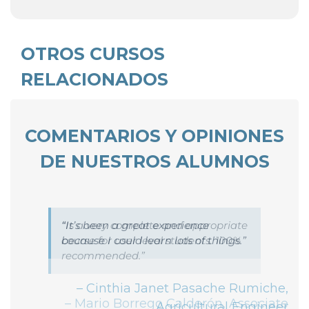
OTROS CURSOS
RELACIONADOS
COMENTARIOS Y OPINIONES
DE NUESTROS ALUMNOS
It’s been a great experience
Is a very complete and appropriate
because I could learn lots of things.
course for user level students. 100%
recommended.
Cinthia Janet Pasache Rumiche
Mario Borrego Calderón
Associate
Agricultural Engineer